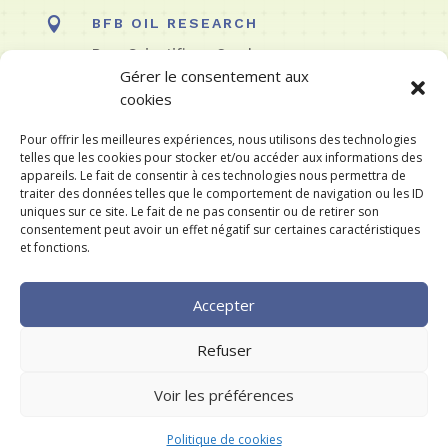

BFB OIL RESEARCH
Parc Scientifique Crealys
Gérer le consentement aux
Rue Phocas Lejeune 10
cookies
5032 LES ISNES
BELGIQUE
Pour offrir les meilleures expériences, nous utilisons des technologies
telles que les cookies pour stocker et/ou accéder aux informations des
CONTACTEZ-NOUS
appareils. Le fait de consentir à ces technologies nous permettra de
traiter des données telles que le comportement de navigation ou les ID
uniques sur ce site. Le fait de ne pas consentir ou de retirer son
consentement peut avoir un effet négatif sur certaines caractéristiques
et fonctions.
Accepter
©2024 Eurofins BfB Oil Research –
Mentions
légales
–
Politique de cookies
–
Politique de
Refuser
confidentilité
Voir les préférences
Français
English
(
Anglais
)
Politique de cookies